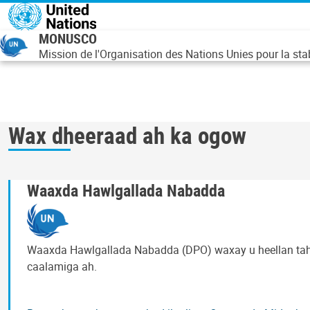
Skip to main content
MONUSCO
Mission de l'Organisation des Nations Unies pour la st
Wax dheeraad ah ka ogow
Waaxda Hawlgallada Nabadda
Waaxda Hawlgallada Nabadda (DPO) waxay u heellan tah
caalamiga ah.