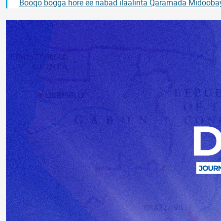
Booqo bogga hore ee nabad ilaalinta Qaramada Midooba