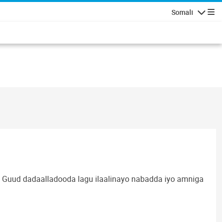
Somali
Navigatio
Guud dadaalladooda lagu ilaalinayo nabadda iyo amniga