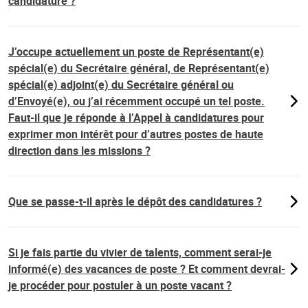
candidature ?
J’occupe actuellement un poste de Représentant(e)
spécial(e) du Secrétaire général, de Représentant(e)
spécial(e) adjoint(e) du Secrétaire général ou
d’Envoyé(e), ou j’ai récemment occupé un tel poste.
Faut-il que je réponde à l’Appel à candidatures pour
exprimer mon intérêt pour d’autres postes de haute
direction dans les missions ?
Que se passe-t-il après le dépôt des candidatures ?
Si je fais partie du vivier de talents, comment serai-je
informé(e) des vacances de poste ? Et comment devrai-
je procéder pour postuler à un poste vacant ?