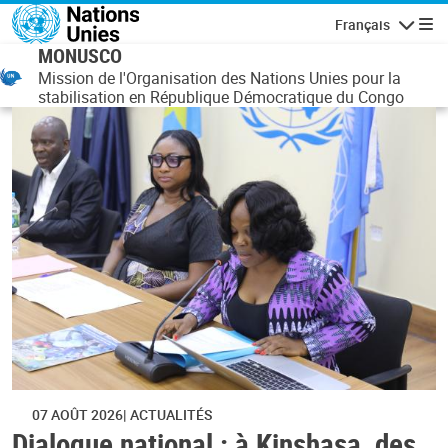
Aller au contenu principal
Français
Navigatio
MONUSCO
Mission de l'Organisation des Nations Unies pour la
stabilisation en République Démocratique du Congo
07 AOÛT 2026
ACTUALITÉS
Dialogue national : à Kinshasa, des