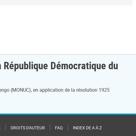
 en République Démocratique du
ongo (MONUC), en application de la résolution 1925
X
DROITS D'AUTEUR
FAQ
INDEX DE A À Z