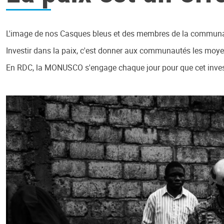
L'image de nos Casques bleus et des membres de la communauté c
Investir dans la paix, c'est donner aux communautés les moyen
En RDC, la MONUSCO s'engage chaque jour pour que cet investi