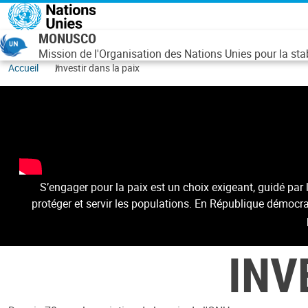
Aller au contenu principal
MONUSCO
Mission de l'Organisation des Nations Unies pour la st
Accueil
Investir dans la paix
S’engager pour la paix est un choix exigeant, guidé pa
protéger et servir les populations. En République démocr
INV