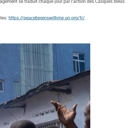
agement se traduit chaque jour par l'action des Casques bleus
bleu:
https://peacebeginswithme.un.org/fr/
.