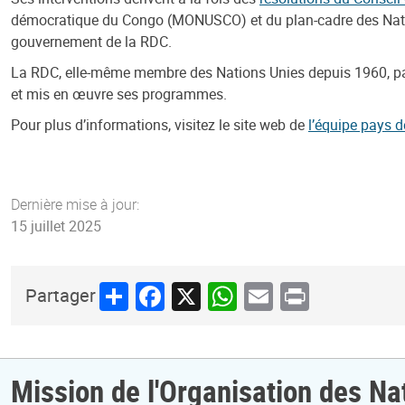
démocratique du Congo (MONUSCO) et du plan-cadre des Natio
gouvernement de la RDC.
La RDC, elle-même membre des Nations Unies depuis 1960, partic
et mis en œuvre ses programmes.
Pour plus d’informations, visitez le site web de
l’équipe pays 
Dernière mise à jour:
15 juillet 2025
Share
Facebook
X
WhatsApp
Email
Print
Partager
Mission de l'Organisation des Na