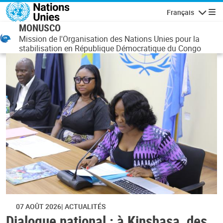
Aller au contenu principal
Français
Navigatio
MONUSCO
Mission de l'Organisation des Nations Unies pour la
stabilisation en République Démocratique du Congo
07 AOÛT 2026
ACTUALITÉS
Dialogue national : à Kinshasa, des