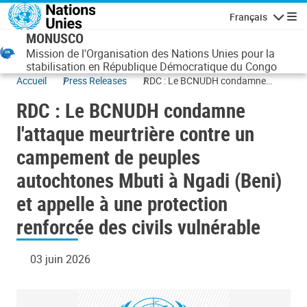
Aller au contenu principal
Français
Navigatio
MONUSCO
Mission de l'Organisation des Nations Unies pour la
stabilisation en République Démocratique du Congo
Accueil
Press Releases
RDC : Le BCNUDH condamne
l'attaque meurtrière contre un
RDC : Le BCNUDH condamne
campement de peuples
autochtones Mbuti à Ngadi (Beni)
l'attaque meurtrière contre un
et appelle à une protection
campement de peuples
renforcée des civils vulnérable
autochtones Mbuti à Ngadi (Beni)
et appelle à une protection
renforcée des civils vulnérable
03 juin 2026