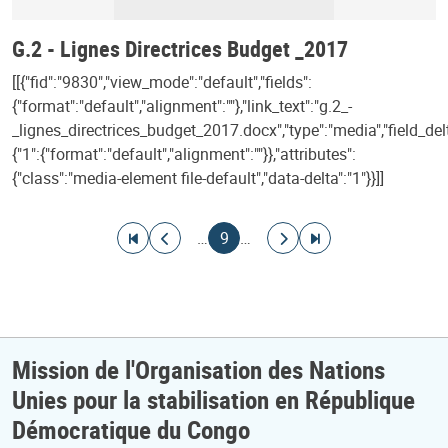
G.2 - Lignes Directrices Budget _2017
[[{"fid":"9830","view_mode":"default","fields":
{"format":"default","alignment":""},"link_text":"g.2_-
_lignes_directrices_budget_2017.docx","type":"media","field_del
{"1":{"format":"default","alignment":""}},"attributes":
{"class":"media-element file-default","data-delta":"1"}}]]
Pagination
Aller à la première page
Aller à la page précédente
Page courante
Aller à la page suivante
Aller à la dernière page
…
9
…
Mission de l'Organisation des Nations
Unies pour la stabilisation en République
Démocratique du Congo