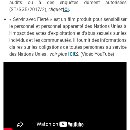
audits ou à des enquêtes dûment autorisées
(ST/SGB/2017/2),
cliquez
ICI
.
« Servir avec Fierté » est un film produit pour sensibiliser
le personnel et personnel apparenté des Nations Unies à
l’impact des actes d’exploitation et d’abus sexuels sur les
individus et les communautés. Il fournit des informations
claires sur les obligations de toutes personnes au service
des Nations Unies :
voir plus
ICI
. (Vidéo YouTube)