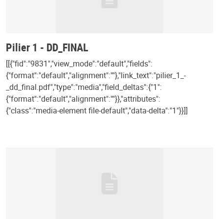
Pilier 1 - DD_FINAL
[[{"fid":"9831","view_mode":"default","fields":
{"format":"default","alignment":""},"link_text":"pilier_1_-
_dd_final.pdf","type":"media","field_deltas":{"1":
{"format":"default","alignment":""}},"attributes":
{"class":"media-element file-default","data-delta":"1"}}]]