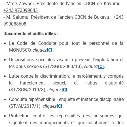
- Mme Zawadi, Présidente de l’ancien CBCN de Kavumu :
+243 973099843
- M. Salumu, Président de l’ancien CBCN de Bukavu :
+243
999088608
Documents et outils utiles :
Le Code de Conduite pour tout le personnel de la
MONUSCO,
cliquez
ICI
.
Dispositions spéciales visant à prévenir l’exploitation et
les abus sexuels (ST/SGB/2003/13),
cliquez
ICI
.
Lutte contre la discrimination, le harcèlement, y compris
le harcèlement sexuel, et l’abus d’autorité
(ST/SGB/2019/8),
cliquez
ICI
.
Conduite répréhensible : enquête et instance disciplinaire
(ST/AI/2017/1),
cliquez
ICI
.
Protection contre les représailles des personnes qui
signalent des manquements et qui collaborent à des