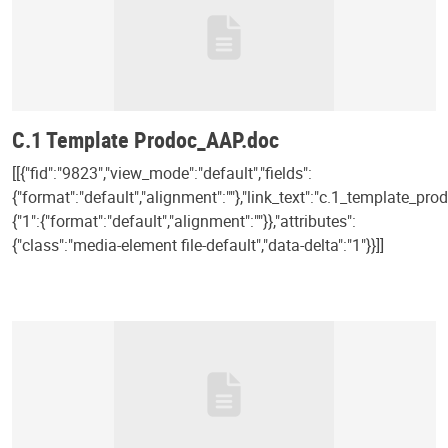
C.1 Template Prodoc_AAP.doc
[[{"fid":"9823","view_mode":"default","fields":
{"format":"default","alignment":""},"link_text":"c.1_template_pro
{"1":{"format":"default","alignment":""}},"attributes":
{"class":"media-element file-default","data-delta":"1"}}]]