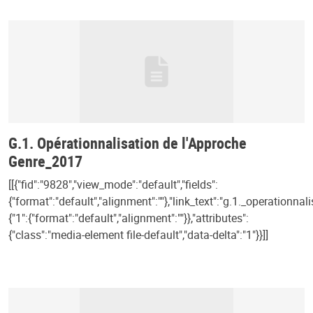
G.1. Opérationnalisation de l'Approche
Genre_2017
[[{"fid":"9828","view_mode":"default","fields":
{"format":"default","alignment":""},"link_text":"g.1._operationn
{"1":{"format":"default","alignment":""}},"attributes":
{"class":"media-element file-default","data-delta":"1"}}]]