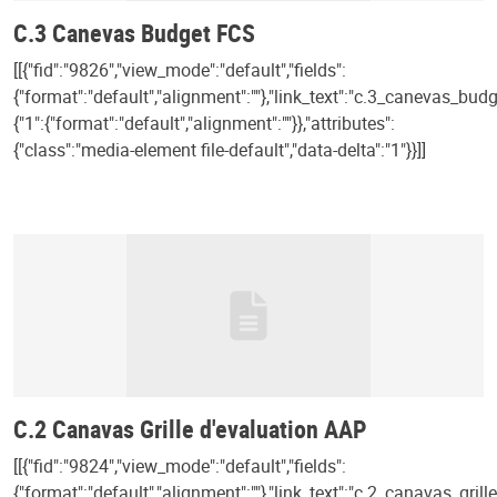
C.3 Canevas Budget FCS
[[{"fid":"9826","view_mode":"default","fields":
{"format":"default","alignment":""},"link_text":"c.3_canevas_budge
{"1":{"format":"default","alignment":""}},"attributes":
{"class":"media-element file-default","data-delta":"1"}}]]
C.2 Canavas Grille d'evaluation AAP
[[{"fid":"9824","view_mode":"default","fields":
{"format":"default","alignment":""},"link_text":"c.2_canavas_gril