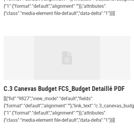
{"1":{"format":"default","alignment":""}},"attributes":
{"class":"media-element file-default","data-delta":"1"}}]]
C.3 Canevas Budget FCS_Budget Detaillé PDF
[[{"fid":"9827","view_mode":"default","fields":
{"format":"default","alignment":""},"link_text":"c.3_canevas_bud
{"1":{"format":"default","alignment":""}},"attributes":
{"class":"media-element file-default","data-delta":"1"}}]]