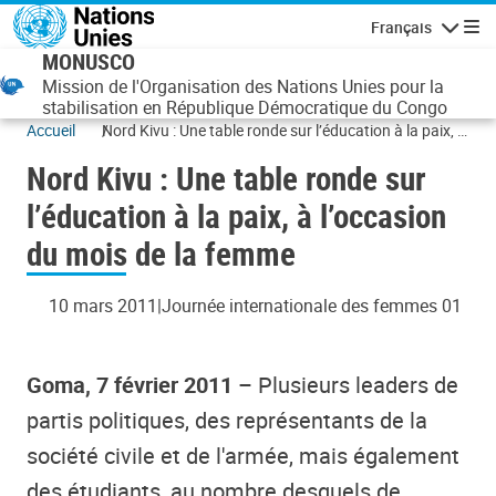
Aller au contenu principal
Français
Navigatio
MONUSCO
Mission de l'Organisation des Nations Unies pour la
stabilisation en République Démocratique du Congo
Accueil
Nord Kivu : Une table ronde sur l’éducation à la paix, à
l’occasion du mois de la femme
Nord Kivu : Une table ronde sur
l’éducation à la paix, à l’occasion
du mois de la femme
10 mars 2011
Journée internationale des femmes 01
Goma, 7 février 2011
– Plusieurs leaders de
partis politiques, des représentants de la
société civile et de l'armée, mais également
des étudiants, au nombre desquels de