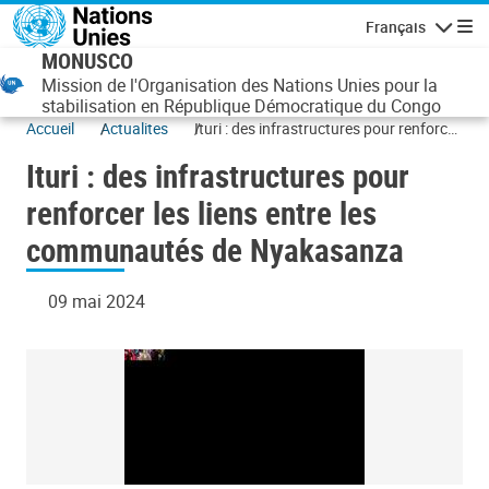
Aller au contenu principal
Français
Navigatio
MONUSCO
Mission de l'Organisation des Nations Unies pour la
stabilisation en République Démocratique du Congo
Accueil
Actualites
Ituri : des infrastructures pour renforcer
les liens entre les communautés de
Ituri : des infrastructures pour
Nyakasanza
renforcer les liens entre les
communautés de Nyakasanza
09 mai 2024