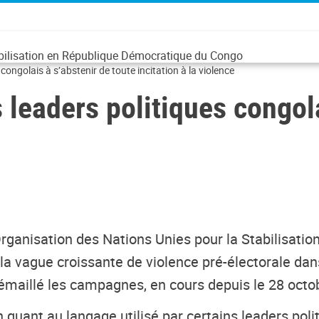
abilisation en République Démocratique du Congo
ngolais à s’abstenir de toute incitation à la violence
eaders politiques congolai
Organisation des Nations Unies pour la Stabilisat
ague croissante de violence pré-électorale dans pl
 émaillé les campagnes, en cours depuis le 28 octobr
ant au langage utilisé par certains leaders politiq