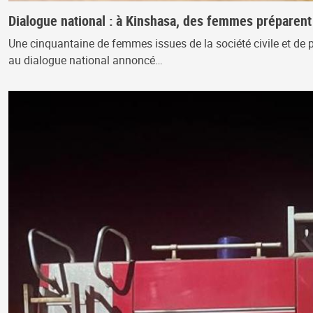
Dialogue national : à Kinshasa, des femmes prépare
Une cinquantaine de femmes issues de la société civile et de pa
au dialogue national annoncé…