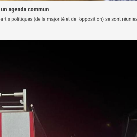
nt un agenda commun
rtis politiques (de la majorité et de l’opposition) se sont réunie